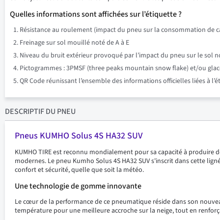
Quelles informations sont affichées sur l’étiquette ?
Résistance au roulement (impact du pneu sur la consommation de ca
Freinage sur sol mouillé noté de A à E
Niveau du bruit extérieur provoqué par l’impact du pneu sur le sol n
Pictogrammes : 3PMSF (three peaks mountain snow flake) et/ou glace su
QR Code réunissant l’ensemble des informations officielles liées à l’
DESCRIPTIF
DU PNEU
Pneus KUMHO Solus 4S HA32 SUV
KUMHO TIRE est reconnu mondialement pour sa capacité à produire des 
modernes. Le pneu Kumho Solus 4S HA32 SUV s'inscrit dans cette lignée
confort et sécurité, quelle que soit la météo.
Une technologie de gomme innovante
Le cœur de la performance de ce pneumatique réside dans son nouveau
température pour une meilleure accroche sur la neige, tout en renfor