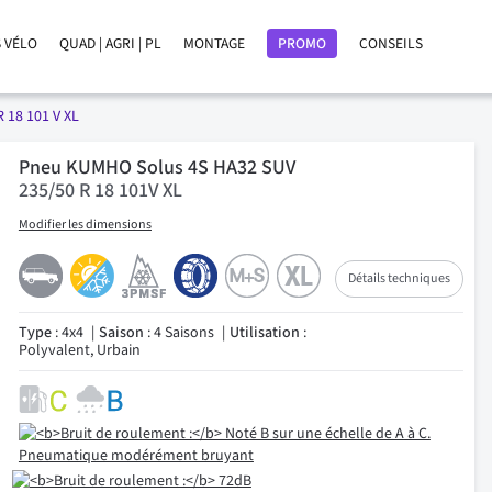
 VÉLO
QUAD | AGRI | PL
MONTAGE
PROMO
CONSEILS
R 18 101 V XL
Pneu KUMHO Solus 4S HA32 SUV
235/50 R 18 101V XL
Modifier les dimensions
Détails techniques
Type
: 4x4
Saison
: 4 Saisons
Utilisation
:
Polyvalent, Urbain