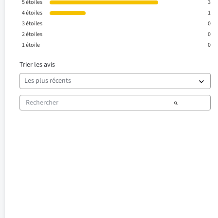
5
étoiles
3
4
étoiles
1
3
étoiles
0
2
étoiles
0
1
étoile
0
Trier les avis