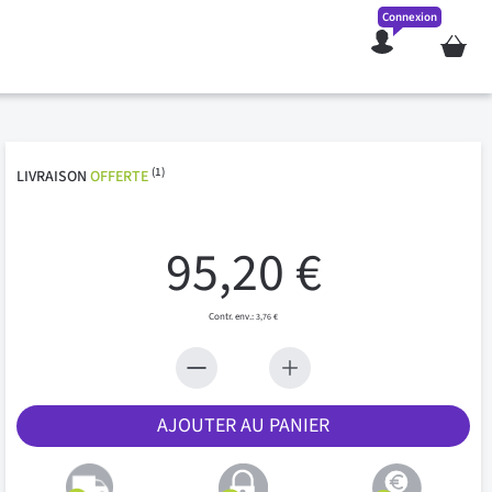
Connexion
Mon pan
(1)
LIVRAISON
OFFERTE
95,20 €
3,76 €
AJOUTER AU PANIER