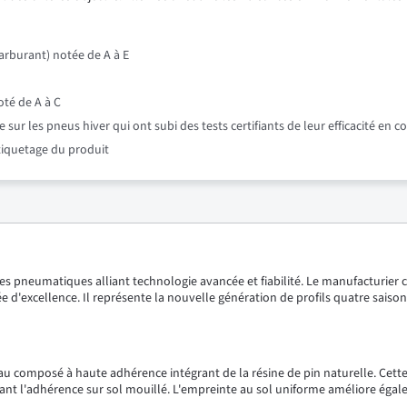
rburant) notée de A à E
oté de A à C
r les pneus hiver qui ont subi des tests certifiants de leur efficacité en c
étiquetage du produit
pneumatiques alliant technologie avancée et fiabilité. Le manufacturier 
 d'excellence. Il représente la nouvelle génération de profils quatre sais
 composé à haute adhérence intégrant de la résine de pin naturelle. Cette
çant l'adhérence sur sol mouillé. L'empreinte au sol uniforme améliore éga