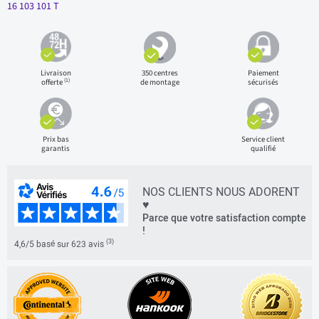
16 103 101 T
Livraison
350 centres
Paiement
(1)
offerte
de montage
sécurisés
Prix bas
Service client
garantis
qualifié
NOS CLIENTS NOUS ADORENT
♥
Parce que votre satisfaction compte
!
(3)
4,6/5 basé sur 623 avis