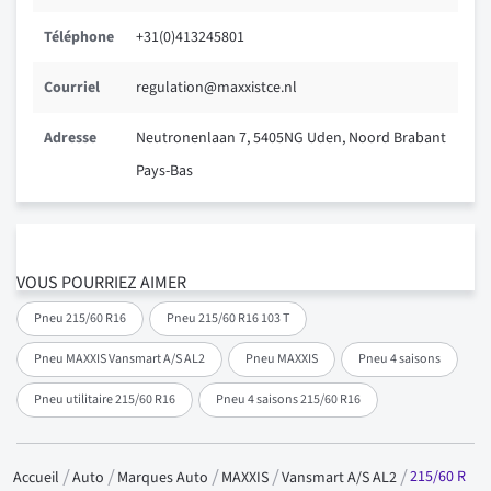
Téléphone
+31(0)413245801
Courriel
regulation@maxxistce.nl
Adresse
Neutronenlaan 7, 5405NG Uden, Noord Brabant
Pays-Bas
VOUS POURRIEZ AIMER
Pneu 215/60 R16
Pneu 215/60 R16 103 T
Pneu MAXXIS Vansmart A/S AL2
Pneu MAXXIS
Pneu 4 saisons
Pneu utilitaire 215/60 R16
Pneu 4 saisons 215/60 R16
215/60 R
Accueil
Auto
Marques Auto
MAXXIS
Vansmart A/S AL2