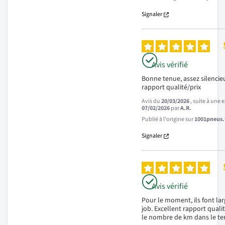
Signaler
Avis vérifié
Bonne tenue, assez silencieu
rapport qualité/prix
Avis du
20/03/2026
, suite à une
07/02/2026
par
A.R.
Publié à l'origine sur
1001pneus.f
Signaler
Avis vérifié
Pour le moment, ils font lar
job. Excellent rapport qualité
le nombre de km dans le t