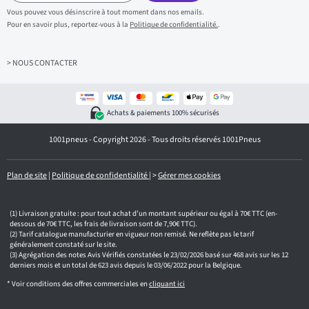
s
Vous pouvez vous désinscrire à tout moment dans nos emails.
i
Pour en savoir plus, reportez-vous à la
Politique de confidentialité.
.
s
s
e
z
> NOUS CONTACTER
v
o
t
r
Achats & paiements 100% sécurisés
e
e
1001pneus - Copyright 2026 - Tous droits réservés 1001Pneus
m
a
i
l
Plan de site
|
Politique de confidentialité
|
>
Gérer mes cookies
Livraison gratuite : pour tout achat d'un montant supérieur ou égal à 70€ TTC (en-
dessous de 70€ TTC, les frais de livraison sont de 7,90€ TTC).
Tarif catalogue manufacturier en vigueur non remisé. Ne reflète pas le tarif
généralement constaté sur le site.
Agrégation des notes Avis Vérifiés constatées le 23/02/2026 basé sur 468 avis sur les 12
derniers mois et un total de 623 avis depuis le 03/06/2022 pour la Belgique.
* Voir conditions des offres commerciales en
cliquant ici