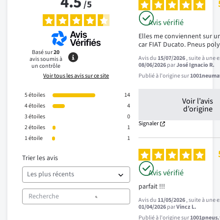
4.5
/
5
Avis vérifié
Elles me conviennent sur u
car FIAT Ducato. Pneus poly
Basé sur
20
Avis du
15/07/2026
, suite à une
avis soumis à
08/06/2026
par
José Ignacio R.
un contrôle
Voir tous les avis sur ce site
Publié à l'origine sur
1001neumat
5
étoiles
14
Voir l’avis
4
étoiles
4
d’origine
3
étoiles
0
Signaler
2
étoiles
1
1
étoile
1
Trier les avis
Avis vérifié
parfait !!!
Avis du
11/05/2026
, suite à une
01/04/2026
par
Vincz L.
Publié à l'origine sur
1001pneus.f