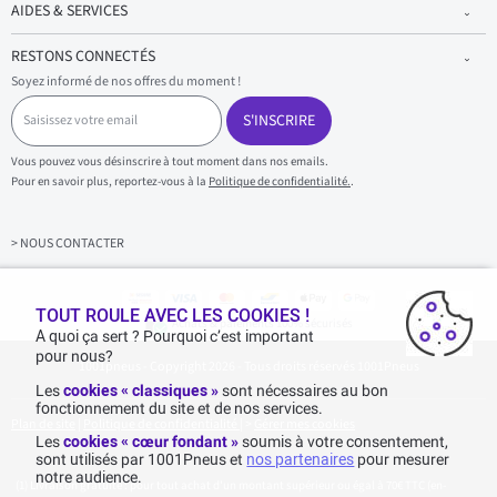
AIDES & SERVICES
RESTONS CONNECTÉS
Soyez informé de nos offres du moment !
S
a
S'INSCRIRE
i
s
Vous pouvez vous désinscrire à tout moment dans nos emails.
i
Pour en savoir plus, reportez-vous à la
Politique de confidentialité.
.
s
s
e
z
> NOUS CONTACTER
v
o
t
r
TOUT ROULE AVEC LES COOKIES !
Achats & paiements 100% sécurisés
e
A quoi ça sert ? Pourquoi c’est important
e
pour nous?
1001pneus - Copyright 2026 - Tous droits réservés 1001Pneus
m
a
Les
cookies « classiques »
sont nécessaires au bon
i
fonctionnement du site et de nos services.
l
Plan de site
|
Politique de confidentialité
|
>
Gérer mes cookies
Les
cookies « cœur fondant »
soumis à votre consentement,
sont utilisés par 1001Pneus et
nos partenaires
pour mesurer
notre audience.
Livraison gratuite : pour tout achat d'un montant supérieur ou égal à 70€ TTC (en-