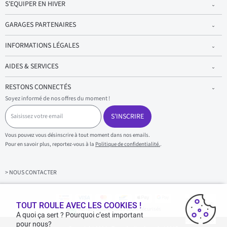
S'EQUIPER EN HIVER
GARAGES PARTENAIRES
INFORMATIONS LÉGALES
AIDES & SERVICES
RESTONS CONNECTÉS
Soyez informé de nos offres du moment !
S
a
S'INSCRIRE
i
s
Vous pouvez vous désinscrire à tout moment dans nos emails.
i
Pour en savoir plus, reportez-vous à la
Politique de confidentialité.
.
s
s
e
z
> NOUS CONTACTER
v
o
t
r
TOUT ROULE AVEC LES COOKIES !
Achats & paiements 100% sécurisés
e
A quoi ça sert ? Pourquoi c’est important
e
pour nous?