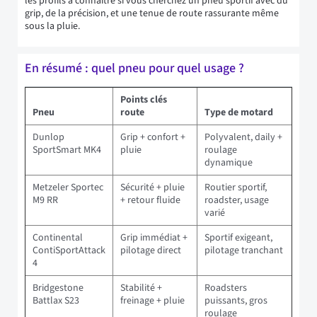
les profils à connaître si vous cherchez un pneu sportif avec du
grip, de la précision, et une tenue de route rassurante même
sous la pluie.
En résumé : quel pneu pour quel usage ?
Points clés
Pneu
route
Type de motard
Dunlop
Grip + confort +
Polyvalent, daily +
SportSmart MK4
pluie
roulage
dynamique
Metzeler Sportec
Sécurité + pluie
Routier sportif,
M9 RR
+ retour fluide
roadster, usage
varié
Continental
Grip immédiat +
Sportif exigeant,
ContiSportAttack
pilotage direct
pilotage tranchant
4
Bridgestone
Stabilité +
Roadsters
Battlax S23
freinage + pluie
puissants, gros
roulage