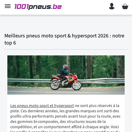
Mon p
Meilleurs pneus moto sport & hypersport 2026 : notre
top 6
Les pneus moto sport et hypersport
ne sont plus réservés à la
piste. Ces dernières années, les grandes marques ont sorti des
profils ultra performants pensés avant tout pour la route, avec
des gommes bi-composées, des structures issues de la
compétition, et un comportement affûté à chaque angle. Voici