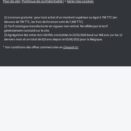
l
Plan de site
|
Politique de confidentialité
|
>
Gérer mes cookies
Livraison gratuite : pour tout achat d'un montant supérieur ou égal à 70€ TTC (en-
dessous de 70€ TTC, les frais de livraison sont de 7,90€ TTC).
Tarif catalogue manufacturier en vigueur non remisé. Ne reflète pas le tarif
généralement constaté sur le site.
Agrégation des notes Avis Vérifiés constatées le 23/02/2026 basé sur 468 avis sur les 12
derniers mois et un total de 623 avis depuis le 03/06/2022 pour la Belgique.
* Voir conditions des offres commerciales en
cliquant ici