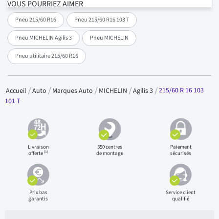
VOUS POURRIEZ AIMER
Pneu 215/60 R16
Pneu 215/60 R16 103 T
Pneu MICHELIN Agilis 3
Pneu MICHELIN
Pneu utilitaire 215/60 R16
215/60 R 16 103
Accueil
Auto
Marques Auto
MICHELIN
Agilis 3
101 T
Livraison
350 centres
Paiement
(1)
offerte
de montage
sécurisés
Prix bas
Service client
garantis
qualifié