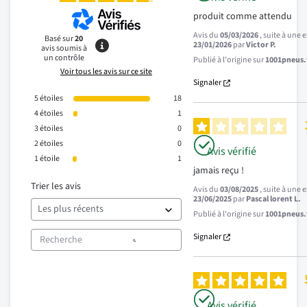
produit comme attendu
Avis du
05/03/2026
, suite à une
Basé sur
20
23/01/2026
par
Victor P.
avis soumis à
un contrôle
Publié à l'origine sur
1001pneus.f
Voir tous les avis sur ce site
Signaler
5
étoiles
18
4
étoiles
1
3
étoiles
0
2
étoiles
0
Avis vérifié
1
étoile
1
jamais reçu !
Trier les avis
Avis du
03/08/2025
, suite à une
23/06/2025
par
Pascal lorent L.
Publié à l'origine sur
1001pneus.f
Signaler
Avis vérifié