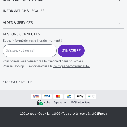
INFORMATIONS LÉGALES
AIDES & SERVICES
RESTONS CONNECTÉS
Soyez informé de nos offres du moment !
S
a
S'INSCRIRE
i
s
Vous pouvez vous désinscrire à tout moment dans nos emails.
i
Pour en savoir plus, reportez-vous à la
Politique de confidentialité.
.
s
s
e
z
> NOUS CONTACTER
v
o
t
r
Achats & paiements 100% sécurisés
e
e
1001pneus - Copyright 2026 - Tous droits réservés 1001Pneus
m
a
i