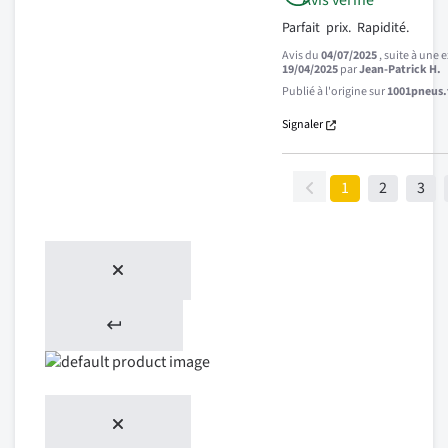
Avis vérifié
Parfait  prix.  Rapidité.
Avis du
04/07/2025
, suite à une
19/04/2025
par
Jean-Patrick H.
Publié à l'origine sur
1001pneus.f
Signaler
1
2
3