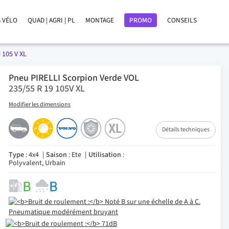
 VÉLO
QUAD | AGRI | PL
MONTAGE
PROMO
CONSEILS
 105 V XL
Pneu PIRELLI Scorpion Verde VOL
235/55 R 19 105V XL
Modifier les dimensions
Détails techniques
Type
: 4x4
Saison
: Ete
Utilisation
:
Polyvalent, Urbain