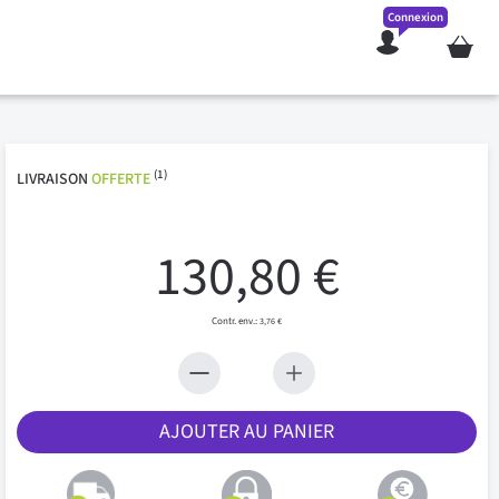
Connexion
Mon pan
(1)
LIVRAISON
OFFERTE
130,80 €
3,76 €
AJOUTER AU PANIER