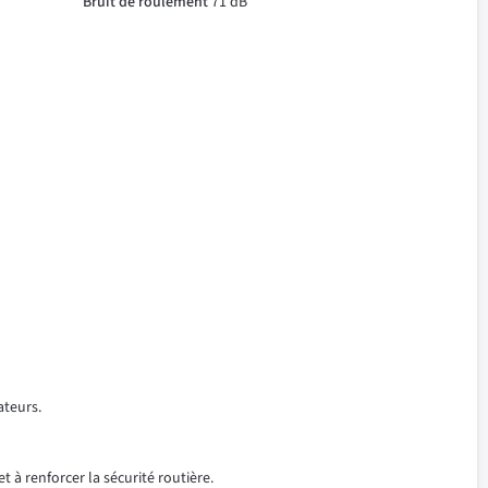
Bruit de roulement
71 dB
ateurs.
t à renforcer la sécurité routière.