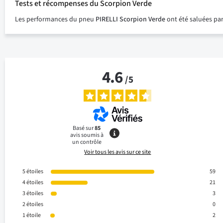
Tests et récompenses du Scorpion Verde
Les performances du pneu
PIRELLI Scorpion Verde
ont été saluées par
4.6
/
5
Basé sur
85
avis soumis à
un contrôle
Voir tous les avis sur ce site
5
étoiles
59
4
étoiles
21
3
étoiles
3
2
étoiles
0
1
étoile
2