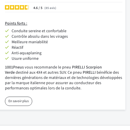
4.6
/
85
avis
Points forts :
Conduite sereine et confortable
Contrôle absolu dans les virages
Meilleure maniabilité
Réactif
Anti-aquaplaning
Usure uniforme
1001Pneus
vous recommande le pneu
PIRELLI Scorpion
Verde
destiné aux 4X4 et autres SUV. Ce pneu
PIRELLI
bénéficie des
dernières générations de matériaux et de technologies développées
par la marque italienne pour assurer au conducteur des
performances optimales lors de la conduite.
En savoir plus