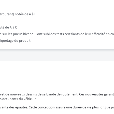
rburant) notée de A à E
oté de A à C
r les pneus hiver qui ont subi des tests certifiants de leur efficacité en c
étiquetage du produit
 et de nouveaux dessins de sa bande de roulement. Ces nouveautés garanti
es occupants du véhicule.
vante des épaules. Cette conception assure une durée de vie plus longue p