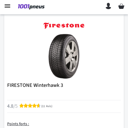
Mon p
FIRESTONE Winterhawk 3
Évaluation:
4.8
/5
95
% of
100
(
11
Avis
)
Points forts :