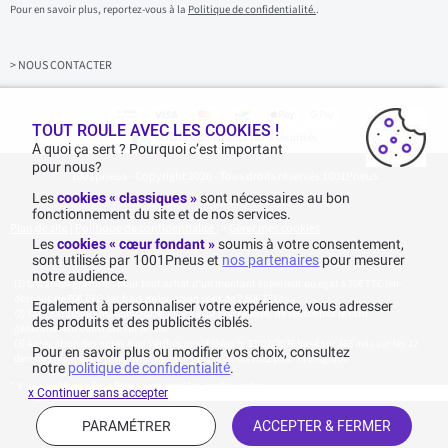
i
Pour en savoir plus, reportez-vous à la
Politique de confidentialité.
.
s
s
e
z
> NOUS CONTACTER
v
o
t
r
TOUT ROULE AVEC LES COOKIES !
Achats & paiements 100% sécurisés
e
A quoi ça sert ? Pourquoi c’est important
e
pour nous?
1001pneus - Copyright 2026 - Tous droits réservés 1001Pneus
m
a
Les
cookies « classiques »
sont nécessaires au bon
i
fonctionnement du site et de nos services.
l
Plan de site
|
Politique de confidentialité
|
>
Gérer mes cookies
Les
cookies « cœur fondant »
soumis à votre consentement,
sont utilisés par 1001Pneus et
nos partenaires
pour mesurer
notre audience.
Livraison gratuite : pour tout achat d'un montant supérieur ou égal à 70€ TTC (en-
dessous de 70€ TTC, les frais de livraison sont de 7,90€ TTC).
Egalement à personnaliser votre expérience, vous adresser
Tarif catalogue manufacturier en vigueur non remisé. Ne reflète pas le tarif
des produits et des publicités ciblés.
généralement constaté sur le site.
Agrégation des notes Avis Vérifiés constatées le 23/02/2026 basé sur 468 avis sur les 12
Pour en savoir plus ou modifier vos choix, consultez
derniers mois et un total de 623 avis depuis le 03/06/2022 pour la Belgique.
notre
politique de confidentialité
.
* Voir conditions des offres commerciales en
cliquant ici
x Continuer sans accepter
PARAMÉTRER
ACCEPTER & FERMER