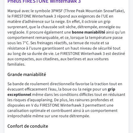
Pneus FIRESTONE Winterhawk 3
Marqué avec le symbole 3PMSF (Three Peak Mountain SnowFlake),
le FIRESTONE Winterhawk 3 répond aux exigences de l’UE en
matière d’adhérence sur la neige. En effet, il octroie un grip
surprenant, que la chaussée soit sèche, détrempée, enneigée ou
verglacée. Il procure également une
bonne maniabilité
ainsi qu’un
comportement remarquable, et ce, lorsque la température passe
sous les 7°C. Ses freinages réactifs, sa tenue de route et sa
résistance à l'usure garantissent un haut niveau de sécurité tout
au long de sa durée de vie. Le FIRESTONE Winterhawk 3 est destiné
aux compactes, aux citadines, aux berlines et aux voitures
familiales.
Grande maniabilité
Sa bande de roulement directionnelle favorise la traction tout en
évacuant efficacement l’eau, la boue ou la neige pour un
grip
exceptionnel
même dans les conditions difficiles tout en réduisant
les risques d’aquaplaning. De plus, les rainures profondes et
disposées en V du FIRESTONE Winterhawk 3 permettent une
canalisation optimale et contribuent ainsi à un comportement
irréprochable même sur une route détrempée.
Confort de conduite