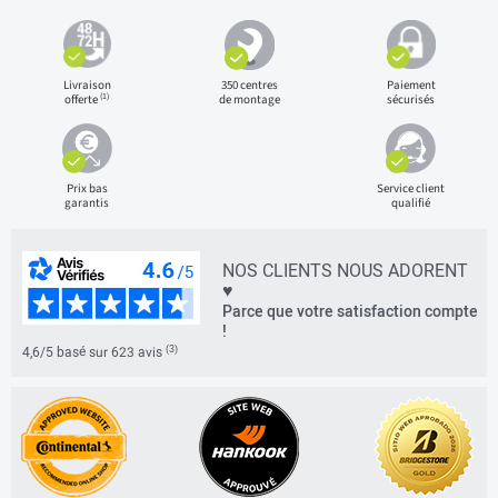
Livraison
350 centres
Paiement
(1)
offerte
de montage
sécurisés
Prix bas
Service client
garantis
qualifié
NOS CLIENTS NOUS ADORENT
♥
Parce que votre satisfaction compte
!
(3)
4,6/5 basé sur 623 avis