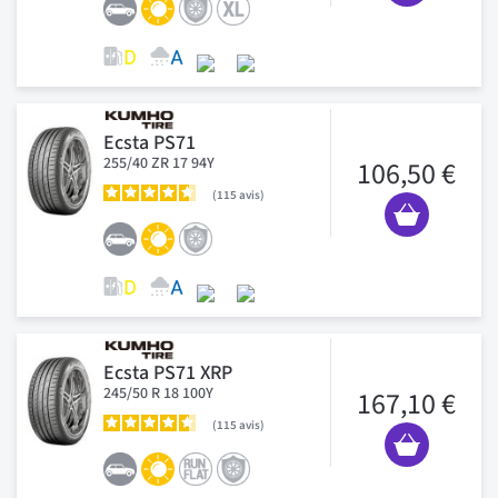
Ecsta PS71
255/40 ZR 17 94Y
106,50 €
115
avis
Ecsta PS71 XRP
245/50 R 18 100Y
167,10 €
115
avis