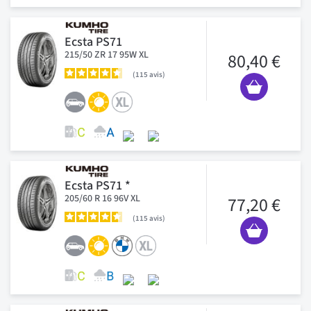
Ecsta PS71
215/50 ZR 17 95W XL
80,40 €
115
avis
Ecsta PS71 *
205/60 R 16 96V XL
77,20 €
115
avis