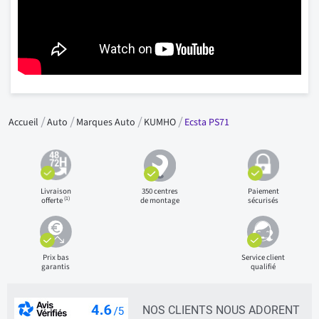
Accueil
Auto
Marques Auto
KUMHO
Ecsta PS71
Livraison
350 centres
Paiement
(1)
offerte
de montage
sécurisés
Prix bas
Service client
garantis
qualifié
NOS CLIENTS NOUS ADORENT