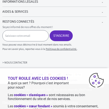
INFORMATIONS LÉGALES
AIDES & SERVICES
RESTONS CONNECTÉS
Soyez informé de nos offres du moment !
S
a
S'INSCRIRE
i
s
Vous pouvez vous désinscrire à tout moment dans nos emails.
i
Pour en savoir plus, reportez-vous à la
Politique de confidentialité.
.
s
s
e
z
> NOUS CONTACTER
v
o
t
r
TOUT ROULE AVEC LES COOKIES !
Achats & paiements 100% sécurisés
e
A quoi ça sert ? Pourquoi c’est important
e
pour nous?
1001pneus - Copyright 2026 - Tous droits réservés 1001Pneus
m
a
Les
cookies « classiques »
sont nécessaires au bon
i
fonctionnement du site et de nos services.
l
Plan de site
|
Politique de confidentialité
|
>
Gérer mes cookies
Les
cookies « cœur fondant »
soumis à votre consentement,