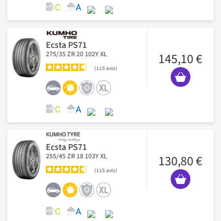
Ecsta PS71
275/35 ZR 20 102Y XL
145,10 €
115
avis
Ecsta PS71
255/45 ZR 18 103Y XL
130,80 €
115
avis