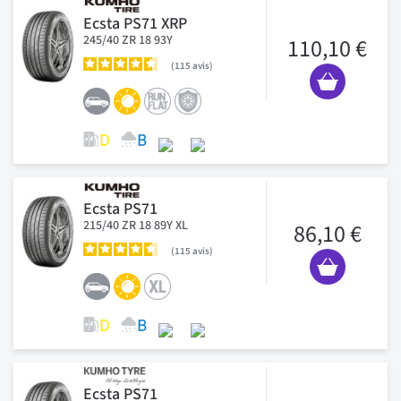
Ecsta PS71 XRP
245/40 ZR 18 93Y
110,10 €
115
avis
Ecsta PS71
215/40 ZR 18 89Y XL
86,10 €
115
avis
Ecsta PS71