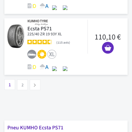
Ecsta PS71
225/40 ZR 19 93Y XL
110,10 €
115
avis
Page
Vous lisez actuellement la page
Page
1
Suivant
2
Pneu KUMHO Ecsta PS71