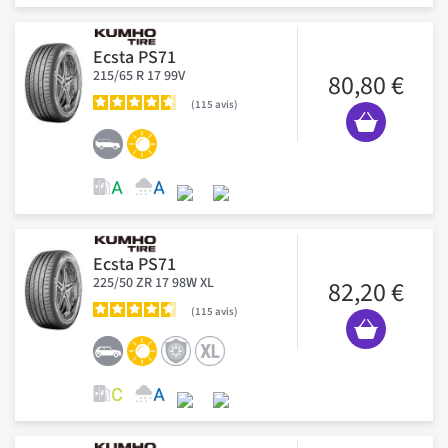
Ecsta PS71
215/65 R 17 99V
80,80 €
115
avis
Ecsta PS71
225/50 ZR 17 98W XL
82,20 €
115
avis