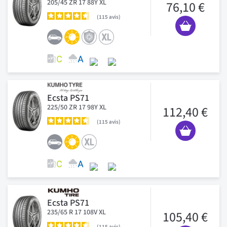
205/45 ZR 17 88Y XL
76,10 €
115
avis
Ecsta PS71
225/50 ZR 17 98Y XL
112,40 €
115
avis
Ecsta PS71
235/65 R 17 108V XL
105,40 €
115
avis