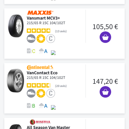
Vansmart MCV3+
215/65 R 15C 104/102T
105,50 €
13
avis
VanContact Eco
215/65 R 15C 104/102T
147,20 €
20
avis
All Season Van Master