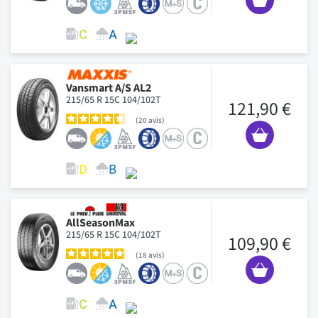
Vansmart A/S AL2
215/65 R 15C 104/102T
121,90 €
20
avis
AllSeasonMax
215/65 R 15C 104/102T
109,90 €
18
avis