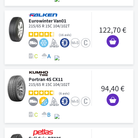
Eurowinter Van01
215/65 R 15C 104/102T
122,70 €
16
avis
Portran 4S CX11
215/65 R 15C 104/102T
94,40 €
6
avis