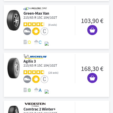
Green-Max Van
215/65 R 15C 104/102T
103,90 €
8
avis
Agilis 3
215/65 R 15C 104/102T
168,30 €
20
avis
Comtrac 2 Winter+