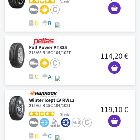
1
avis
Full Power PT835
215/65 R 15C 104/102T
114,20 €
Winter Icept LV RW12
215/65 R 15C 104/102T
119,10 €
6
avis