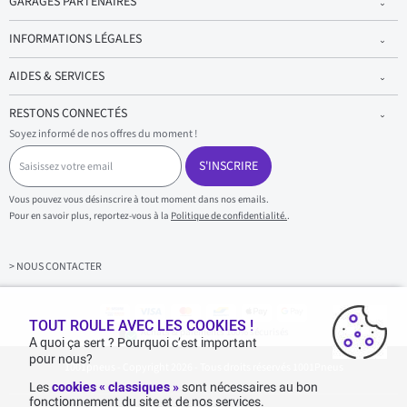
GARAGES PARTENAIRES
INFORMATIONS LÉGALES
AIDES & SERVICES
RESTONS CONNECTÉS
Soyez informé de nos offres du moment !
S
a
S'INSCRIRE
i
s
Vous pouvez vous désinscrire à tout moment dans nos emails.
i
Pour en savoir plus, reportez-vous à la
Politique de confidentialité.
.
s
s
e
z
> NOUS CONTACTER
v
o
t
r
TOUT ROULE AVEC LES COOKIES !
Achats & paiements 100% sécurisés
e
A quoi ça sert ? Pourquoi c’est important
e
pour nous?
1001pneus - Copyright 2026 - Tous droits réservés 1001Pneus
m
a
Les
cookies « classiques »
sont nécessaires au bon
i
fonctionnement du site et de nos services.