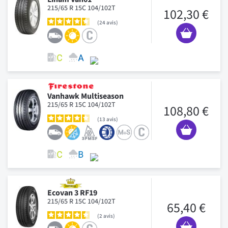
215/65 R 15C 104/102T
102,30 €
24
avis
Vanhawk Multiseason
215/65 R 15C 104/102T
108,80 €
13
avis
Ecovan 3 RF19
215/65 R 15C 104/102T
65,40 €
2
avis