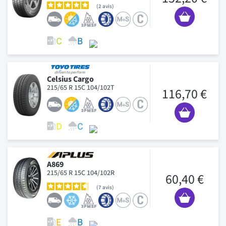
2
avis
Celsius Cargo
215/65 R 15C 104/102T
116,70 €
A869
215/65 R 15C 104/102R
60,40 €
7
avis