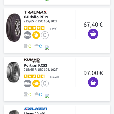
X-Privilo RF19
215/65 R 15C 104/102T
67,40 €
9
avis
Portran KC53
215/65 R 15C 104/102T
97,00 €
14
avis
Linam Van01