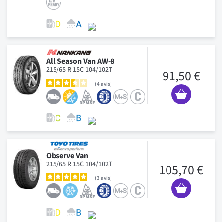
All Season Van AW-8
215/65 R 15C 104/102T
91,50 €
4
avis
Observe Van
215/65 R 15C 104/102T
105,70 €
3
avis