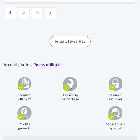
Page
Vous lisez actuellement la page
Page
Page
1
Suivant
2
3
Pneu 215/65 R15
Accueil
Auto
Pneus utilitaire
Livraison
350 centres
Paiement
(1)
offerte
de montage
sécurisés
Prix bas
Service client
garantis
qualifié