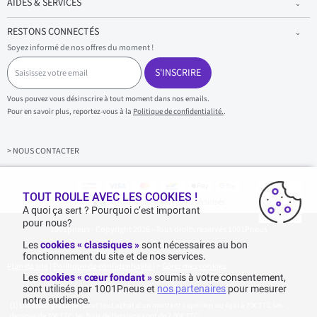
AIDES & SERVICES
RESTONS CONNECTÉS
Soyez informé de nos offres du moment !
S
a
S'INSCRIRE
i
s
Vous pouvez vous désinscrire à tout moment dans nos emails.
i
Pour en savoir plus, reportez-vous à la
Politique de confidentialité.
.
s
s
e
z
> NOUS CONTACTER
v
o
t
TOUT ROULE AVEC LES COOKIES !
r
Achats & paiements 100% sécurisés
e
A quoi ça sert ? Pourquoi c’est important
e
pour nous?
1001pneus - Copyright 2026 - Tous droits réservés 1001Pneus
m
a
Les
cookies « classiques »
sont nécessaires au bon
i
fonctionnement du site et de nos services.
l
Plan de site
|
Politique de confidentialité
|
>
Gérer mes cookies
Les
cookies « cœur fondant »
soumis à votre consentement,
sont utilisés par 1001Pneus et
nos partenaires
pour mesurer
notre audience.
Livraison gratuite : pour tout achat d'un montant supérieur ou égal à 70€ TTC (en-
dessous de 70€ TTC, les frais de livraison sont de 7,90€ TTC).