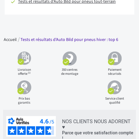
Tests et résultats d'Auto Bild pour pneus tout-terrain
Accueil
Tests et résultats d'Auto Bild pour pneus hiver : top 6
Livraison
350 centres
Paiement
(1)
offerte
de montage
sécurisés
Prix bas
Service client
garantis
qualifié
NOS CLIENTS NOUS ADORENT
♥
Parce que votre satisfaction compte
!