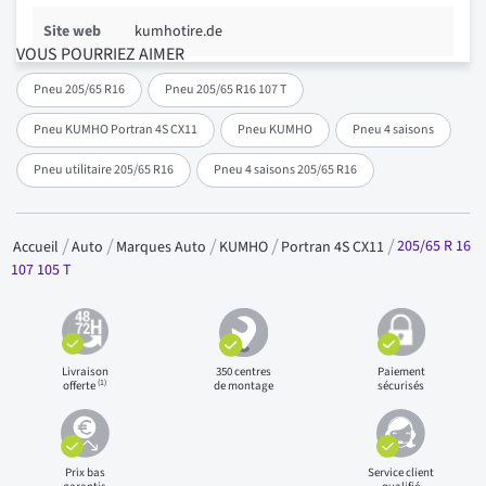
Site web
kumhotire.de
VOUS POURRIEZ AIMER
Pneu 205/65 R16
Pneu 205/65 R16 107 T
Pneu KUMHO Portran 4S CX11
Pneu KUMHO
Pneu 4 saisons
Pneu utilitaire 205/65 R16
Pneu 4 saisons 205/65 R16
205/65 R 16
Accueil
Auto
Marques Auto
KUMHO
Portran 4S CX11
107 105 T
Livraison
350 centres
Paiement
(1)
offerte
de montage
sécurisés
Prix bas
Service client