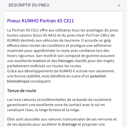
DESCRIPTIF
DU PNEU
Pneus KUMHO Portran 4S CX11
Le Portran 4S CX11 offre aux utilitaires tous les avantages du pneu
toutes-saisons Solus 4S HA32 et du pneu hiver PorTran CW11 de
KUMHO destinés aux véhicules de tourisme. Il accorde un
grip
efficace dans toutes les conditions et prodigue une adhérence
maximale pour appréhender la route avec confiance lors des
hivers rigoureux. Son motif et son composé de gomme assurent
une excellente
traction
et des
freinages
réactifs pour des trajets
parfaitement maîtrisés sur toutes les routes.
Grâce aux développements de KUMHO il octroie non seulement
une bonne stabilité, mais bénéficie en outre d’un
potentiel
kilométrique
conséquent.
Tenue de route
Les trois rainures circonférentielles de sa bande de roulement
garantissent une excellente zone de contact avec le sol en
canalisant l’eau, la neige fondue et la neige.
Elles sont associées aux rainures transversales de ses nervures et
de ses épaules pour accélérer le
drainage
et proposer une