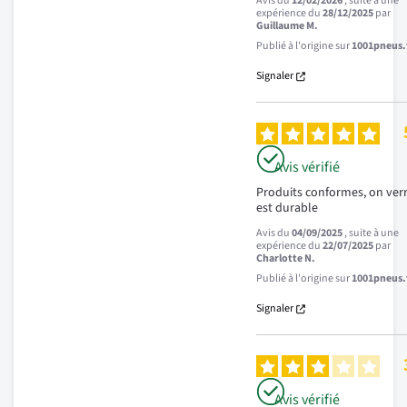
Avis du
12/02/2026
, suite à une
expérience du
28/12/2025
par
Guillaume M.
Publié à l'origine sur
1001pneus.f
Signaler
Avis vérifié
Produits conformes, on verra 
est durable
Avis du
04/09/2025
, suite à une
expérience du
22/07/2025
par
Charlotte N.
Publié à l'origine sur
1001pneus.f
Signaler
Avis vérifié