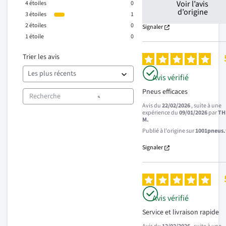
Voir l’avis
4
étoiles
0
d’origine
3
étoiles
1
2
étoiles
0
Signaler
1
étoile
0
Trier les avis
Avis vérifié
Pneus efficaces
Avis du
22/02/2026
, suite à une
expérience du
09/01/2026
par
TH
M.
Publié à l'origine sur
1001pneus.f
Signaler
Avis vérifié
Service et livraison rapide