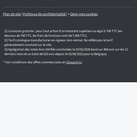
a
i
l
Plan de site
|
Politique de confidentialité
|
>
Gérer mes cookies
Livraison gratuite : pour tout achat d'un montant supérieur ou égal à 70€ TTC (en-
dessous de 70€ TTC, les frais de livraison sont de 7,90€ TTC).
Tarif catalogue manufacturier en vigueur non remisé. Ne reflète pas le tarif
généralement constaté sur le site.
Agrégation des notes Avis Vérifiés constatées le 23/02/2026 basé sur 468 avis sur les 12
derniers mois et un total de 623 avis depuis le 03/06/2022 pour la Belgique.
* Voir conditions des offres commerciales en
cliquant ici