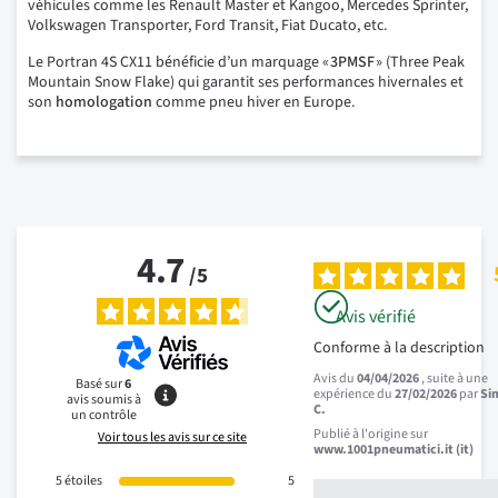
véhicules comme les Renault Master et Kangoo, Mercedes Sprinter,
Volkswagen Transporter, Ford Transit, Fiat Ducato, etc.
Le Portran 4S CX11 bénéficie d’un marquage «
3PMSF
» (Three Peak
Mountain Snow Flake) qui garantit ses performances hivernales et
son
homologation
comme pneu hiver en Europe.
4.7
/
5
Avis vérifié
Conforme à la description
Avis du
04/04/2026
, suite à une
Basé sur
6
expérience du
27/02/2026
par
Si
avis soumis à
C.
un contrôle
Publié à l'origine sur
Voir tous les avis sur ce site
www.1001pneumatici.it (it)
5
étoiles
5