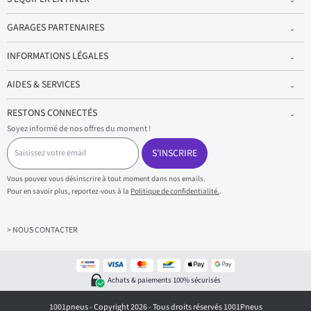
GARAGES PARTENAIRES
INFORMATIONS LÉGALES
AIDES & SERVICES
RESTONS CONNECTÉS
Soyez informé de nos offres du moment !
S
a
S'INSCRIRE
i
s
Vous pouvez vous désinscrire à tout moment dans nos emails.
i
Pour en savoir plus, reportez-vous à la
Politique de confidentialité.
.
s
s
e
z
> NOUS CONTACTER
v
o
t
r
Achats & paiements 100% sécurisés
e
e
1001pneus - Copyright 2026 - Tous droits réservés 1001Pneus
m