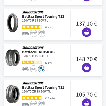
Battlax Sport Touring T33
120/70 R 19 60V TL
137,10 €
8
avis
Battlecruise H50 UG
120/70 B 19 60H TL
148,70 €
1
avis
Battlax Sport Touring T31
120/70 ZR 19 60W TL
105,70 €
17
avis