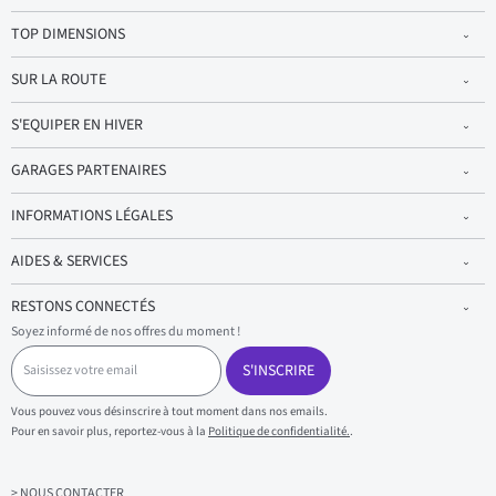
TOP DIMENSIONS
SUR LA ROUTE
S'EQUIPER EN HIVER
GARAGES PARTENAIRES
INFORMATIONS LÉGALES
AIDES & SERVICES
RESTONS CONNECTÉS
Soyez informé de nos offres du moment !
S
a
S'INSCRIRE
i
s
Vous pouvez vous désinscrire à tout moment dans nos emails.
i
Pour en savoir plus, reportez-vous à la
Politique de confidentialité.
.
s
s
e
z
> NOUS CONTACTER