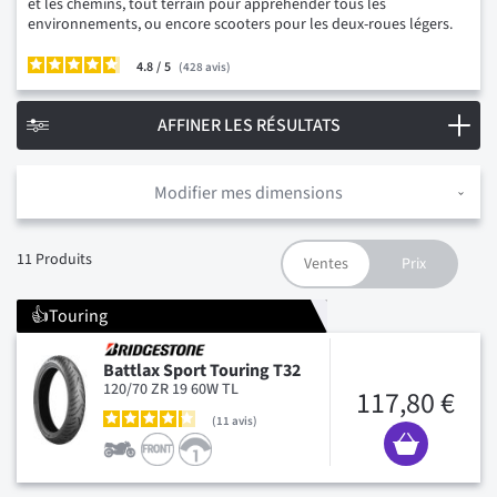
et les chemins, tout terrain pour appréhender tous les
environnements, ou encore scooters pour les deux-roues légers.
4.8
/
428
avis
AFFINER LES RÉSULTATS
Modifier mes dimensions
11
Produits
👍Touring
Battlax Sport Touring T32
120/70 ZR 19 60W TL
117,80 €
11
avis