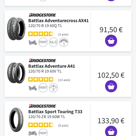
Battlax Adventurecross AX41
120/70 B 19 60Q TL
91,50 €
3
avis
Battlax Adventure A41
120/70 R 19 60V TL
102,50 €
13
avis
Battlax Sport Touring T33
120/70 ZR 19 60W TL
133,90 €
8
avis