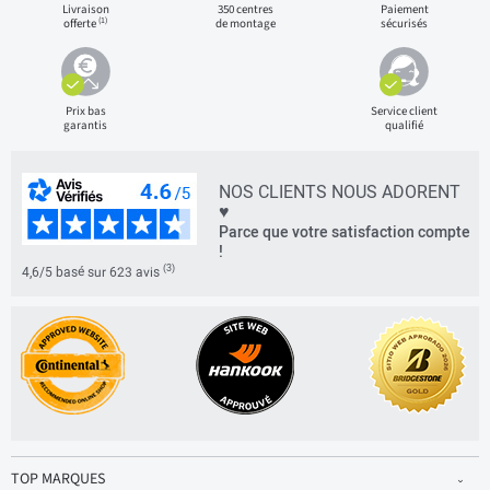
Livraison
350 centres
Paiement
(1)
offerte
de montage
sécurisés
Prix bas
Service client
garantis
qualifié
NOS CLIENTS NOUS ADORENT
♥
Parce que votre satisfaction compte
!
(3)
4,6/5 basé sur 623 avis
TOP MARQUES