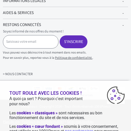
INFORMATIONS LÉGALES
AIDES & SERVICES
RESTONS CONNECTÉS
Soyez informé de nos offres du moment !
S
a
S'INSCRIRE
i
s
Vous pouvez vous désinscrire à tout moment dans nos emails.
i
Pour en savoir plus, reportez-vous à la
Politique de confidentialité.
.
s
s
e
z
> NOUS CONTACTER
v
o
t
r
TOUT ROULE AVEC LES COOKIES !
Achats & paiements 100% sécurisés
e
A quoi ça sert ? Pourquoi c’est important
e
pour nous?
1001pneus - Copyright 2026 - Tous droits réservés 1001Pneus
m
a
Les
cookies « classiques »
sont nécessaires au bon
i
fonctionnement du site et de nos services.
l
Plan de site
|
Politique de confidentialité
|
>
Gérer mes cookies
Les
cookies « cœur fondant »
soumis à votre consentement,