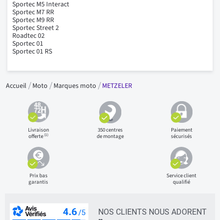
Sportec M5 Interact
Sportec M7 RR
Sportec M9 RR
Sportec Street 2
Roadtec 02
Sportec 01
Sportec 01 RS
Accueil
Moto
Marques moto
METZELER
Livraison
350 centres
Paiement
(1)
offerte
de montage
sécurisés
Prix bas
Service client
garantis
qualifié
NOS CLIENTS NOUS ADORENT