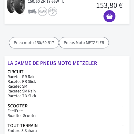
150/60 ZR 17 66W TL
153,80 €
Pneu moto 150/60 R17
Pneus Moto METZELER
LA GAMME DE PNEUS MOTO METZELER
CIRCUIT
Racetec RR Rain
Racetec RR Slick
Racetec SM
Racetec SM Rain
Racetec TD Slick
SCOOTER
FeelFree
Roadtec Scooter
TOUT-TERRAIN
Enduro 3 Sahara